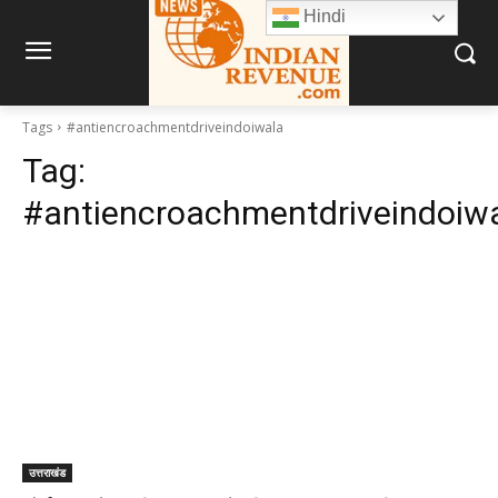
Hindi
Tags
#antiencroachmentdriveindoiwala
Tag:
#antiencroachmentdriveindoiw
उत्तराखंड