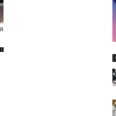
AR
3
0