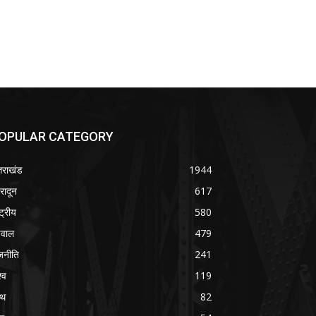
OPULAR CATEGORY
्तराखंड
1944
हरादून
617
्ट्रीय
580
वाल
479
जनीति
241
्व
119
्थ
82