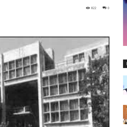
822
0