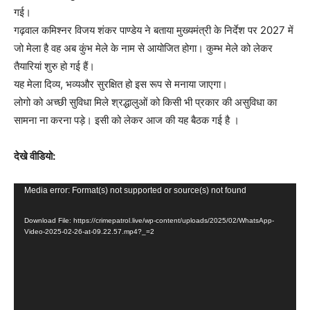
गई।
गढ़वाल कमिश्नर विजय शंकर पाण्डेय ने बताया मुख्यमंत्री के निर्देश पर 2027 में
जो मेला है वह अब कुंभ मेले के नाम से आयोजित होगा। कुम्भ मेले को लेकर
तैयारियां शुरु हो गई हैं।
यह मेला दिव्य, भव्यऔर सुरक्षित हो इस रूप से मनाया जाएगा।
लोगो को अच्छी सुविधा मिले श्रद्धालुओं को किसी भी प्रकार की असुविधा का
सामना ना करना पड़े। इसी को लेकर आज की यह बैठक गई है ।
देखे वीडियो:
V
Media error: Format(s) not supported or source(s) not found
i
Download File: https://crimepatrol.live/wp-content/uploads/2025/02/WhatsApp-
d
Video-2025-02-26-at-09.22.57.mp4?_=2
e
o
P
l