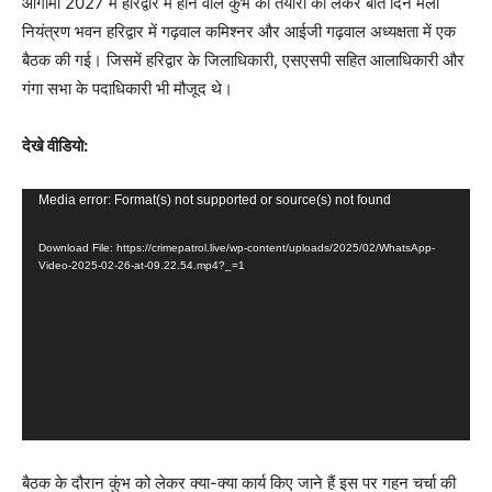
आगामी 2027 में हरिद्वार में होने वाले कुंभ की तैयारी को लेकर बीते दिन मेला
नियंत्रण भवन हरिद्वार में गढ़वाल कमिश्नर और आईजी गढ़वाल अध्यक्षता में एक
बैठक की गई। जिसमें हरिद्वार के जिलाधिकारी, एसएसपी सहित आलाधिकारी और
गंगा सभा के पदाधिकारी भी मौजूद थे।
देखे वीडियो:
V
Media error: Format(s) not supported or source(s) not found
i
Download File: https://crimepatrol.live/wp-content/uploads/2025/02/WhatsApp-
d
Video-2025-02-26-at-09.22.54.mp4?_=1
e
o
P
l
a
y
e
बैठक के दौरान कुंभ को लेकर क्या-क्या कार्य किए जाने हैं इस पर गहन चर्चा की
r