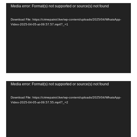
V
Media error: Format(s) not supported or source(s) not found
i
Download File: https://crimepatrol.live/wp-content/uploads/2025/04/WhatsApp-
d
Video-2025-04-05-at-09.57.57.mp4?_=1
e
o
P
l
a
y
e
V
Media error: Format(s) not supported or source(s) not found
r
i
Download File: https://crimepatrol.live/wp-content/uploads/2025/04/WhatsApp-
d
Video-2025-04-05-at-09.57.55.mp4?_=2
e
o
P
l