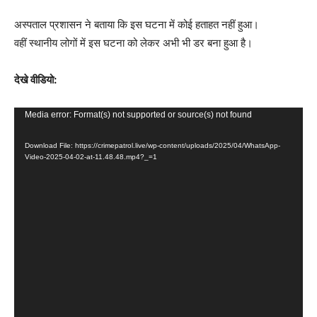
अस्पताल प्रशासन ने बताया कि इस घटना में कोई हताहत नहीं हुआ।
वहीं स्थानीय लोगों में इस घटना को लेकर अभी भी डर बना हुआ है।
देखे वीडियो:
V
Media error: Format(s) not supported or source(s) not found
i
Download File: https://crimepatrol.live/wp-content/uploads/2025/04/WhatsApp-
d
Video-2025-04-02-at-11.48.48.mp4?_=1
e
o
P
l
a
y
e
r