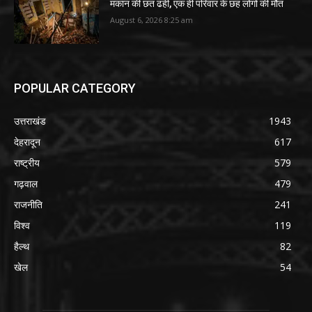
मकान की छत ढही, एक ही परिवार के छह लोगों की मौत
August 6, 2026 8:25 am
POPULAR CATEGORY
उत्तराखंड
1943
देहरादून
617
राष्ट्रीय
579
गढ़वाल
479
राजनीति
241
विश्व
119
हैल्थ
82
खेल
54