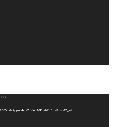
found
025/04/WhatsApp-Video-2025-04-04-at-13.15.40.mp4?_=4