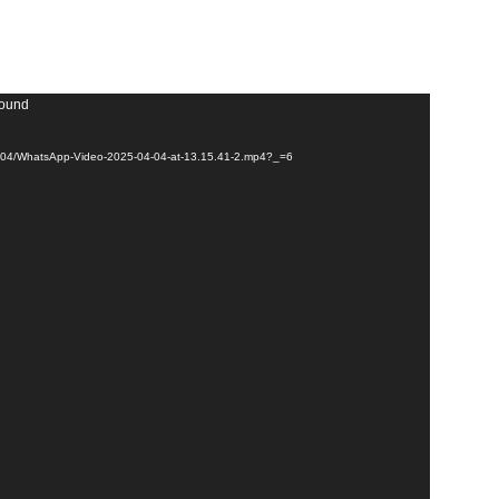
found
025/04/WhatsApp-Video-2025-04-04-at-13.15.41-2.mp4?_=6