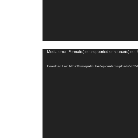
r
V
Media error: Format(s) not supported or source(s) not 
i
Download File: https://crimepatrol.live/wp-content/uploads/2
d
e
o
P
l
a
y
e
r