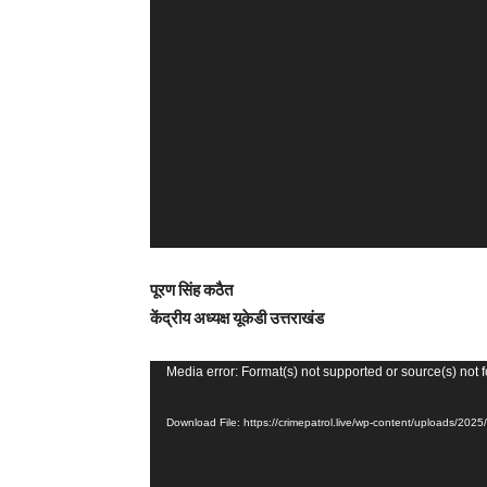
l
a
y
e
r
पूरण सिंह कठैत
केंद्रीय अध्यक्ष यूकेडी उत्तराखंड
V
Media error: Format(s) not supported or source(s) not 
i
Download File: https://crimepatrol.live/wp-content/uploads/2
d
e
o