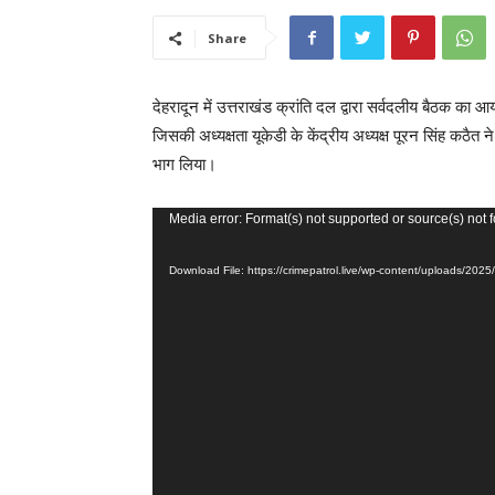
Share
देहरादून में उत्तराखंड क्रांति दल द्वारा सर्वदलीय बैठक 
जिसकी अध्यक्षता यूकेडी के केंद्रीय अध्यक्ष पूरन सिंह क
भाग लिया।
V
Media error: Format(s) not supported or source(s) not 
i
Download File: https://crimepatrol.live/wp-content/uploads/2
d
e
o
P
l
a
y
e