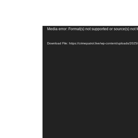
V
Media error: Format(s) not supported or source(s) not 
i
Download File: https://crimepatrol.live/wp-content/uploads/2
d
e
o
P
l
a
y
e
r