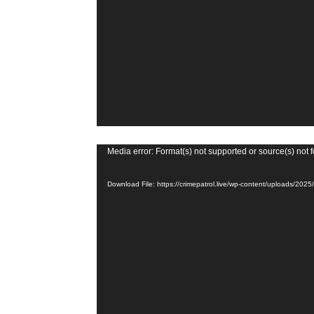
e
r
V
Media error: Format(s) not supported or source(s) not 
i
Download File: https://crimepatrol.live/wp-content/uploads/2
d
e
o
P
l
a
y