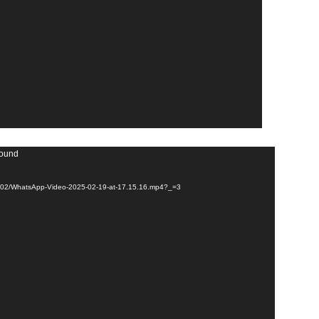
found
025/02/WhatsApp-Video-2025-02-19-at-17.15.16.mp4?_=3