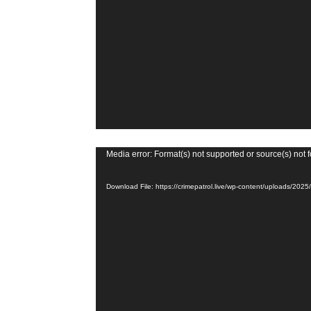
y
e
r
V
Media error: Format(s) not supported or source(s) not 
i
Download File: https://crimepatrol.live/wp-content/uploads/2
d
e
o
P
l
a
y