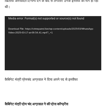
खिलाफ अमर्यादित टिप्पणी देने के बाद से लगातार उनके इस्तीफे की मांग हो रही
थी।
V
Media error: Format(s) not supported or source(s) not found
i
Download File: https://crimepatrol.live/wp-content/uploads/2025/03/WhatsApp-
d
Video-2025-03-17-at-09.54.41.mp4?_=1
e
o
P
l
a
y
e
कैबिनेट मंत्री प्रेमचंद अग्रवाल ने दिया अपने पद से इस्तीफा
r
कैबिनेट मंत्री प्रेम चंद अग्रवाल ने की प्रेस कॉन्फ्रेंस