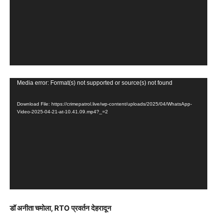
o
P
l
a
y
e
V
Media error: Format(s) not supported or source(s) not found
r
i
Download File: https://crimepatrol.live/wp-content/uploads/2025/04/WhatsApp-
d
Video-2025-04-21-at-10.41.09.mp4?_=2
e
o
P
l
a
y
e
डॉ अनीता चमोला, RTO प्रवर्तन देहरादून
r