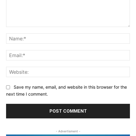
Comment:
Na
Ema
Web
Save my name, email, and website in this browser for the
next time I comment.
- Advertisment -