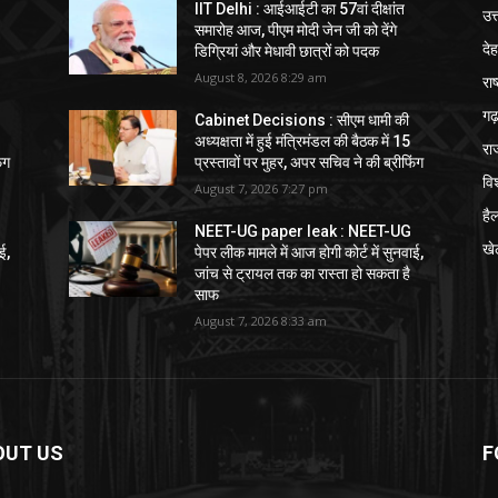
IIT Delhi : आईआईटी का 57वां दीक्षांत
उत
समारोह आज, पीएम मोदी जेन जी को देंगे
दे
डिग्रियां और मेधावी छात्रों को पदक
August 8, 2026 8:29 am
राष
गढ़
Cabinet Decisions : सीएम धामी की
अध्यक्षता में हुई मंत्रिमंडल की बैठक में 15
रा
ंग
प्रस्तावों पर मुहर, अपर सचिव ने की ब्रीफिंग
विश
August 7, 2026 7:27 pm
हैल
NEET-UG paper leak : NEET-UG
खे
ई,
पेपर लीक मामले में आज होगी कोर्ट में सुनवाई,
जांच से ट्रायल तक का रास्ता हो सकता है
साफ
August 7, 2026 8:33 am
OUT US
F