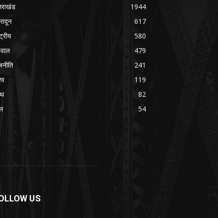
्तराखंड
1944
हरादून
617
्ट्रीय
580
वाल
479
जनीति
241
्व
119
्थ
82
ल
54
OLLOW US