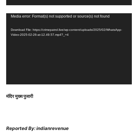
y
e
V
Media error: Format(s) not supported or source(s) not found
r
i
Download File: https://crimepatrol.live/wp-content/uploads/2025/02/WhatsApp-
d
Video-2025-02-26-at-12.49.57.mp4?_=4
e
o
P
l
a
y
e
मंदिर मुख्य पुजारी
r
Reported By: indianrevenue