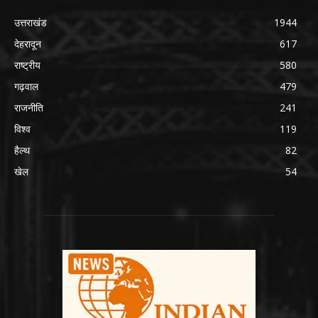
उत्तराखंड
1944
देहरादून
617
राष्ट्रीय
580
गढ़वाल
479
राजनीति
241
विश्व
119
हैल्थ
82
खेल
54