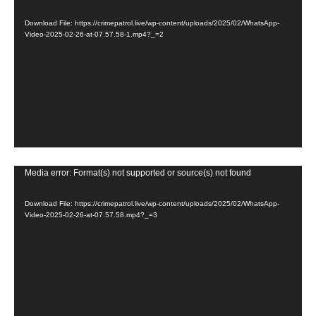
i
Download File: https://crimepatrol.live/wp-content/uploads/2025/02/WhatsApp-
d
Video-2025-02-26-at-07.57.58-1.mp4?_=2
e
o
P
l
a
y
e
V
Media error: Format(s) not supported or source(s) not found
r
i
Download File: https://crimepatrol.live/wp-content/uploads/2025/02/WhatsApp-
d
Video-2025-02-26-at-07.57.58.mp4?_=3
e
o
P
l
a