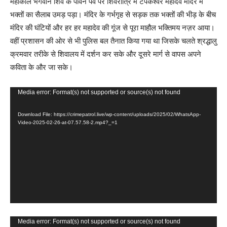
महाकाल भगवान शिव के पावन पर्व पर शिवरात्रि में टपकेश्वर महादेव मंदिर में
भक्तों का सैलाब उमड़ पड़ा। मंदिर के गर्भगृह से सड़क तक भक्तों की भीड़ के बीच
मंदिर की घंटियों और हर हर महादेव की गूंज से पूरा माहौल भक्तिमय नज़र आया।
वहीं प्रशासन की ओर से भी पुलिस बल तैनात किया गया था जिसके चलते श्रद्धालु
क्रमवार तरीके से शिवालय में दर्शन कर सके और दूसरे मार्ग से वापस अपने
कविता के और जा सके।
V
Media error: Format(s) not supported or source(s) not found
i
Download File: https://crimepatrol.live/wp-content/uploads/2025/02/WhatsApp-
d
Video-2025-02-26-at-07.57.58-2.mp4?_=1
e
o
P
l
a
y
e
V
Media error: Format(s) not supported or source(s) not found
r