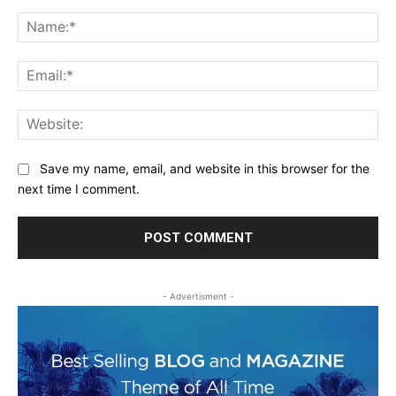
Comment:
Na
Ema
Web
Save my name, email, and website in this browser for the
next time I comment.
- Advertisment -