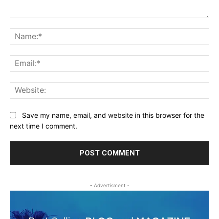
Comment:
Na
Ema
Web
Save my name, email, and website in this browser for the
next time I comment.
- Advertisment -