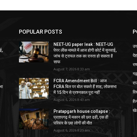
POPULAR POSTS
P
NEET-UG paper leak : NEET-UG
उत
ई,
पेपर लीक मामले में आज होगी कोर्ट में सुनवाई,
दे
जांच से ट्रायल तक का रास्ता हो सकता है
साफ
राष
August 7, 2026 8:33 am
गढ़
FCRA Amendment Bill : आज
रा
भा
FCRA बिल पर बोल सकते हैं शाह; लोकसभा
विश
में 15 दिन से प्रश्नकाल पूरा नहीं
August 6, 2026 8:43 am
हैल
खे
Pratapgarh house collapse :
प्रतापगढ़ में मकान की छत ढही, एक ही
परिवार के छह लोगों की मौत
August 6, 2026 8:25 am