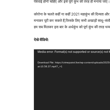
पेशवाई होनी चाहिए और इसे पूर्ण कुंभ की तरह ही मनाया जाए।
कोरोना के चलते कहीं ना कहीं 2021 महाकुंभ की दिव्यता और भ
मनाकर पूरी कर सकते हैं,जिसके लिए सभी अखाड़ों साधु-सं
हम सब मिलकर इस बार के अर्धकुंभ को पूर्ण कुंभ की तरह भव्य
देखे वीडियो:
V
Media error: Format(s) not supported or source(s) not 
i
Download File: https://crimepatrol.live/wp-content/uploads/20
d
at-10.58.37.mp4?_=1
e
o
P
l
a
y
e