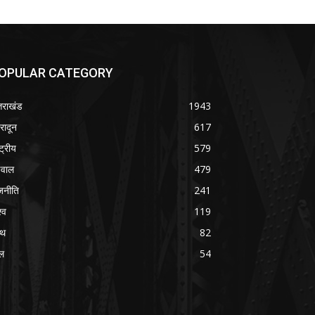
OPULAR CATEGORY
्तराखंड
1943
हरादून
617
्ट्रीय
579
वाल
479
जनीति
241
्व
119
्थ
82
ल
54