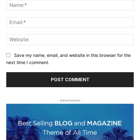
Na
Ema
Web
Save my name, email, and website in this browser for the
next time I comment.
- Advertisment -