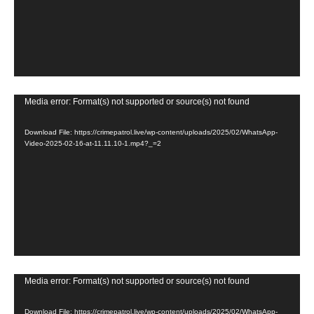
P
l
a
y
e
V
Media error: Format(s) not supported or source(s) not found
r
i
Download File: https://crimepatrol.live/wp-content/uploads/2025/02/WhatsApp-
d
Video-2025-02-16-at-11.11.10-1.mp4?_=2
e
o
P
l
a
y
e
V
Media error: Format(s) not supported or source(s) not found
r
i
Download File: https://crimepatrol.live/wp-content/uploads/2025/02/WhatsApp-