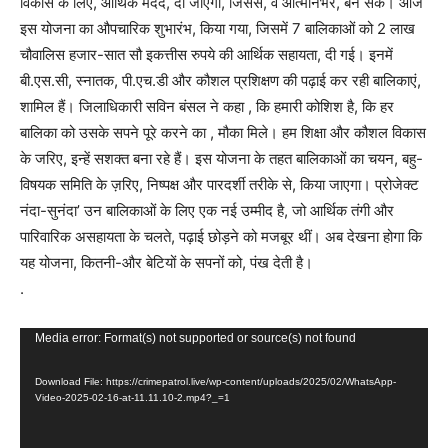
विकास के लिए, आर्थिक मदद, दी जाएगी, जिससे, वे आत्मनिर्भर, बन सकें। आज
इस योजना का औपचारिक शुभारंभ, किया गया, जिसमें 7 बालिकाओं को 2 लाख
चौवालिस हजार-सात सौ इकत्तीस रुपये की आर्थिक सहायता, दी गई। इनमें
बी.एस.सी, स्नातक, पी.एच.डी और कौशल प्रशिक्षण की पढ़ाई कर रही बालिकाएं,
शामिल हैं। जिलाधिकारी सविन बंसल ने कहा , कि हमारी कोशिश है, कि हर
बालिका को उसके सपने पूरे करने का , मौका मिले। हम शिक्षा और कौशल विकास
के जरिए, इन्हें सशक्त बना रहे हैं। इस योजना के तहत बालिकाओं का चयन, बहु-
विषयक समिति के ज़रिए, निष्पक्ष और पारदर्शी तरीके से, किया जाएगा। प्रोजेक्ट
नंदा-सुनंदा’ उन बालिकाओं के लिए एक नई उम्मीद है, जो आर्थिक तंगी और
पारिवारिक असहायता के चलते, पढ़ाई छोड़ने को मजबूर थीं। अब देखना होगा कि
यह योजना, कितनी-और बेटियों के सपनों को, पंख देती है।
.
V
Media error: Format(s) not supported or source(s) not found
i
Download File: https://crimepatrol.live/wp-content/uploads/2025/02/WhatsApp-
d
Video-2025-02-16-at-11.11.10-2.mp4?_=1
e
o