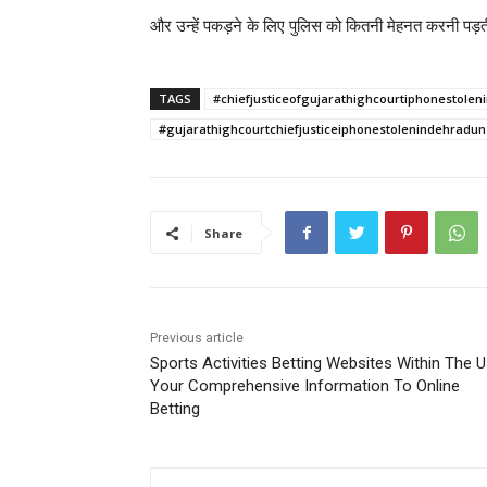
और उन्हें पकड़ने के लिए पुलिस को कितनी मेहनत करनी पड़त
TAGS
#chiefjusticeofgujarathighcourtiphonestole
#gujarathighcourtchiefjusticeiphonestolenindehradun
Share
Previous article
Sports Activities Betting Websites Within The U
Your Comprehensive Information To Online
Betting