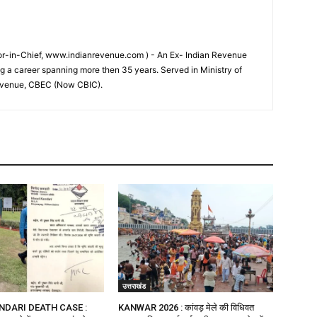
tor-in-Chief, www.indianrevenue.com ) - An Ex- Indian Revenue
ng a career spanning more then 35 years. Served in Ministry of
evenue, CBEC (Now CBIC).
उत्तराखंड
NDARI DEATH CASE :
KANWAR 2026 : कांवड़ मेले की विधिवत