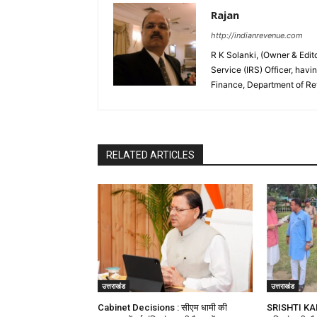
Rajan
http://indianrevenue.com
R K Solanki, (Owner & Edi
Service (IRS) Officer, havi
Finance, Department of R
RELATED ARTICLES
उत्तराखंड
उत्तराखंड
Cabinet Decisions : सीएम धामी की
SRISHTI KA