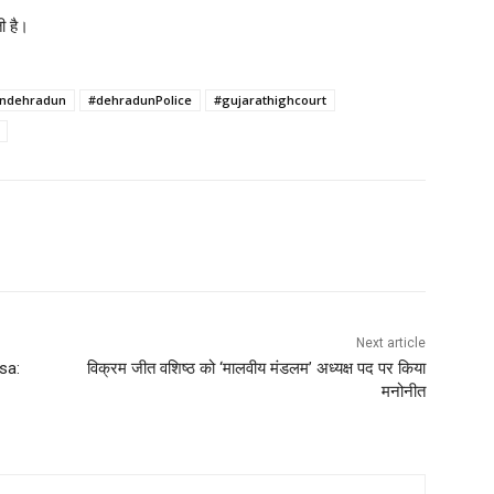
ी है।
nindehradun
#dehradunPolice
#gujarathighcourt
Next article
sa:
विक्रम जीत वशिष्ठ को ‘मालवीय मंडलम’ अध्यक्ष पद पर किया
मनोनीत