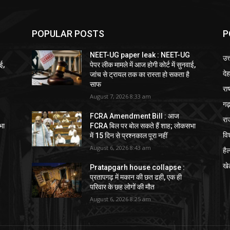
POPULAR POSTS
P
NEET-UG paper leak : NEET-UG
उत
ई,
पेपर लीक मामले में आज होगी कोर्ट में सुनवाई,
दे
जांच से ट्रायल तक का रास्ता हो सकता है
साफ
राष
August 7, 2026 8:33 am
गढ़
FCRA Amendment Bill : आज
रा
भा
FCRA बिल पर बोल सकते हैं शाह; लोकसभा
विश
में 15 दिन से प्रश्नकाल पूरा नहीं
August 6, 2026 8:43 am
हैल
खे
Pratapgarh house collapse :
प्रतापगढ़ में मकान की छत ढही, एक ही
परिवार के छह लोगों की मौत
August 6, 2026 8:25 am