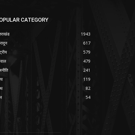
OPULAR CATEGORY
्तराखंड
1943
हरादून
617
्ट्रीय
579
वाल
479
जनीति
241
्व
119
्थ
82
ल
54