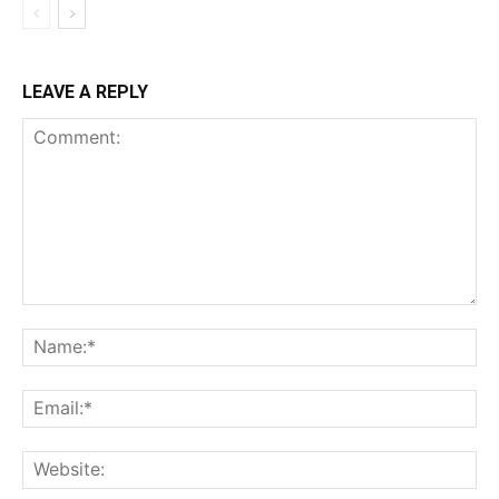
LEAVE A REPLY
Comment:
Na
Ema
Web