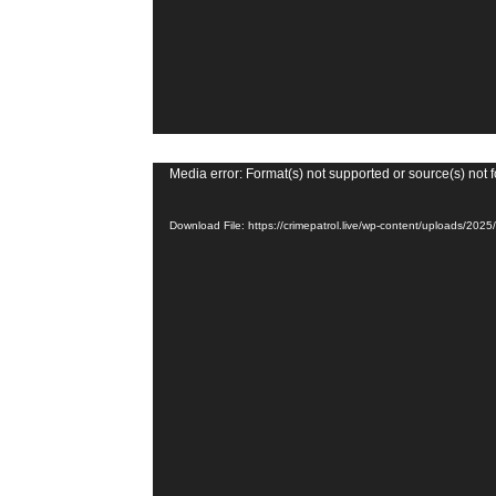
r
V
Media error: Format(s) not supported or source(s) not 
i
Download File: https://crimepatrol.live/wp-content/uploads/2
d
e
o
P
l
a
y
e
r