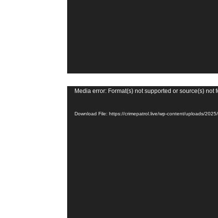
e
r
V
Media error: Format(s) not supported or source(s) not 
i
Download File: https://crimepatrol.live/wp-content/uploads/2
d
e
o
P
l
a
y
e