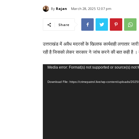
By
Rajan
March 28, 2025 12:07 pm
Share
उत्तराखंड में अवैध मदरसों के खिलाफ कार्यवाही लगातार जारी ह
रही है जिसको लेकर सरकार ने जांच करने की बात कही है ।
V
Media error: Format(s) not supported or source(s) not 
i
Download File: https://crimepatrol.live/wp-content/uploads/2
d
e
o
P
l
a
y