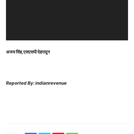
o
P
l
a
y
e
अजय सिंह,एसएसपी देहरादून
r
Reported By: indianrevenue