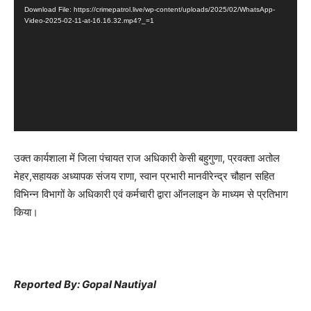
Download File: https://crimepatrol.live/wp-content/uploads/2025/02/WhatsApp-
d
Video-2025-02-11-at-16.16.32.mp4?_=1
e
o
P
l
a
y
e
उक्त कार्यशाला में जिला पंचायत राज अधिकारी केसी बहुगुणा, प्रवक्ता अतोल
r
मेहर,सहायक अध्यापक संजय राणा, स्वान प्रभारी मानवीरेन्द्र चौहान सहित
विभिन्न विभागों के अधिकारी एवं कर्मचारी द्वारा ऑनलाइन के माध्यम से प्रतिभाग
किया।
Reported By: Gopal Nautiyal