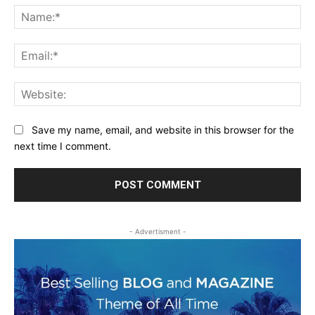
Na
Ema
Web
Save my name, email, and website in this browser for the
next time I comment.
- Advertisment -