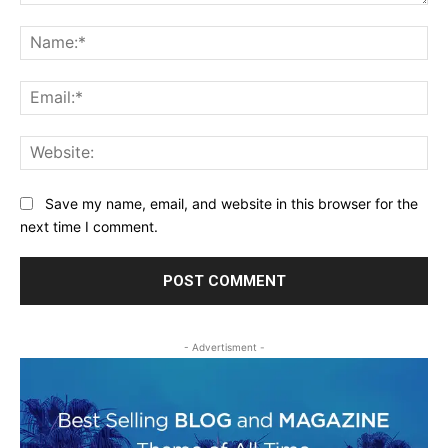
Comment:
Na
Ema
Web
Save my name, email, and website in this browser for the
next time I comment.
- Advertisment -