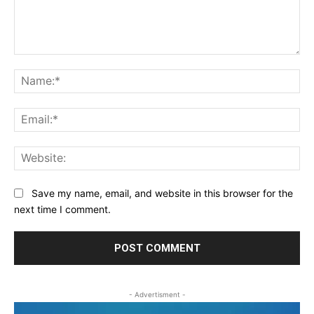
Comment:
Na
Ema
Web
Save my name, email, and website in this browser for the
next time I comment.
- Advertisment -