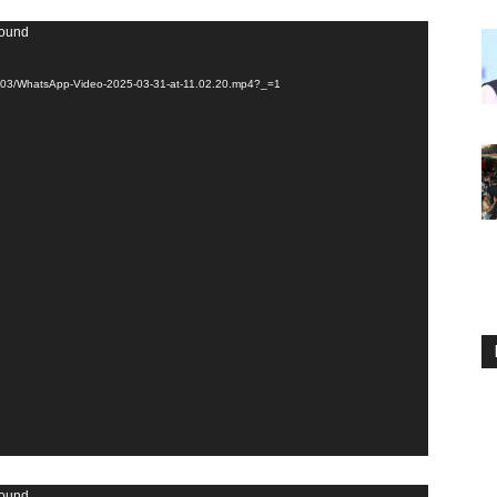
found
025/03/WhatsApp-Video-2025-03-31-at-11.02.20.mp4?_=1
found