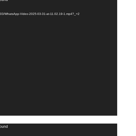
025/03/WhatsApp-Video-2025-03-31-at-11.02.19-1.mp4?_=2
found