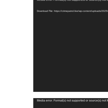
V
i
Download File: https://crimepatrol.live/wp-content/uploads/2
d
e
o
P
l
a
y
e
r
V
Media error: Format(s) not supported or source(s) not 
i