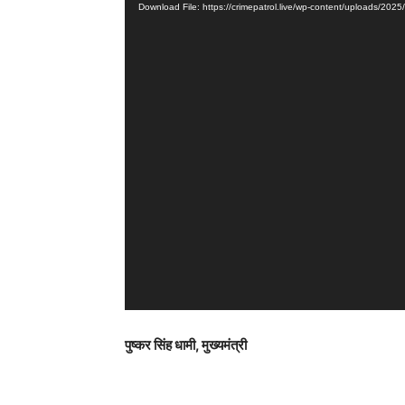
Download File: https://crimepatrol.live/wp-content/uploads/2
d
e
o
P
l
a
y
e
r
पुष्कर सिंह धामी, मुख्यमंत्री