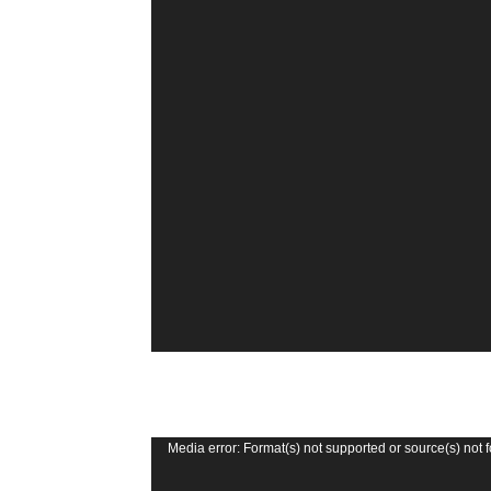
e
o
P
l
a
y
e
r
V
Media error: Format(s) not supported or source(s) not 
i