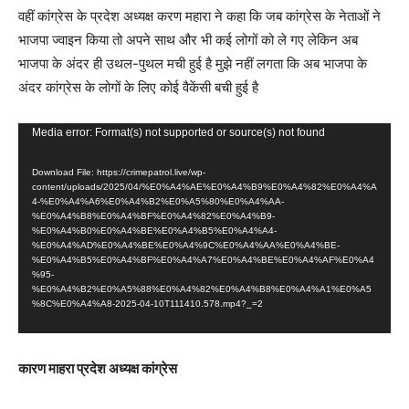
वहीं कांग्रेस के प्रदेश अध्यक्ष करण महारा ने कहा कि जब कांग्रेस के नेताओं ने
भाजपा ज्वाइन किया तो अपने साथ और भी कई लोगों को ले गए लेकिन अब
भाजपा के अंदर ही उथल-पुथल मची हुई है मुझे नहीं लगता कि अब भाजपा के
अंदर कांग्रेस के लोगों के लिए कोई वैकेंसी बची हुई है
V
Media error: Format(s) not supported or source(s) not found
i
Download File: https://crimepatrol.live/wp-
d
content/uploads/2025/04/%E0%A4%AE%E0%A4%B9%E0%A4%82%E0%A4%A
e
4-%E0%A4%A6%E0%A4%B2%E0%A5%80%E0%A4%AA-
%E0%A4%B8%E0%A4%BF%E0%A4%82%E0%A4%B9-
o
%E0%A4%B0%E0%A4%BE%E0%A4%B5%E0%A4%A4-
%E0%A4%AD%E0%A4%BE%E0%A4%9C%E0%A4%AA%E0%A4%BE-
P
%E0%A4%B5%E0%A4%BF%E0%A4%A7%E0%A4%BE%E0%A4%AF%E0%A4
l
%95-
%E0%A4%B2%E0%A5%88%E0%A4%82%E0%A4%B8%E0%A4%A1%E0%A5
a
%8C%E0%A4%A8-2025-04-10T111410.578.mp4?_=2
y
e
कारण माहरा प्रदेश अध्यक्ष कांग्रेस
r