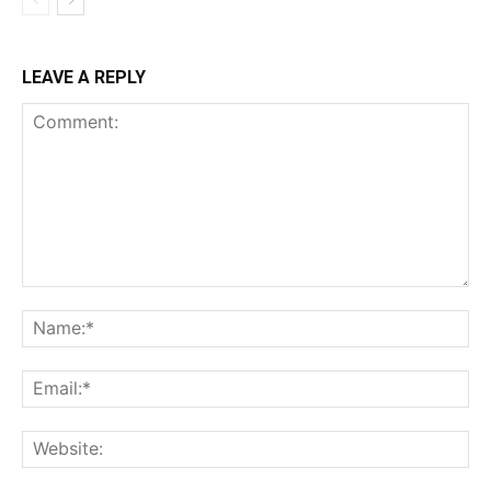
LEAVE A REPLY
Comment:
Na
Ema
Web