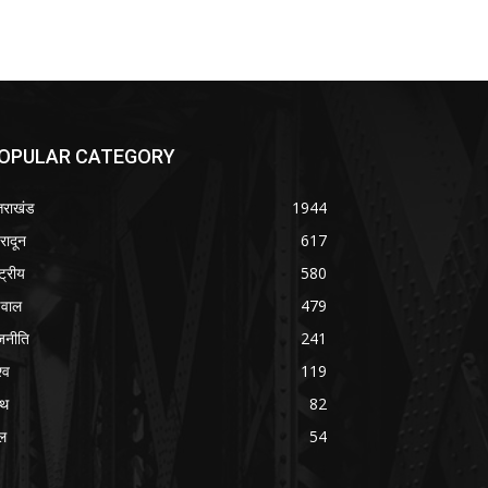
OPULAR CATEGORY
्तराखंड
1944
हरादून
617
्ट्रीय
580
वाल
479
जनीति
241
्व
119
्थ
82
ल
54