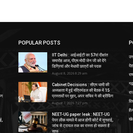
POPULAR POSTS
P
IIT Delhi : आईआईटी का 57वां दीक्षांत
उत
समारोह आज, पीएम मोदी जेन जी को देंगे
दे
डिग्रियां और मेधावी छात्रों को पदक
August 8, 2026 8:29 am
राष
गढ़
Cabinet Decisions : सीएम धामी की
अध्यक्षता में हुई मंत्रिमंडल की बैठक में 15
रा
ंग
प्रस्तावों पर मुहर, अपर सचिव ने की ब्रीफिंग
विश
August 7, 2026 7:27 pm
हैल
NEET-UG paper leak : NEET-UG
खे
ई,
पेपर लीक मामले में आज होगी कोर्ट में सुनवाई,
जांच से ट्रायल तक का रास्ता हो सकता है
साफ