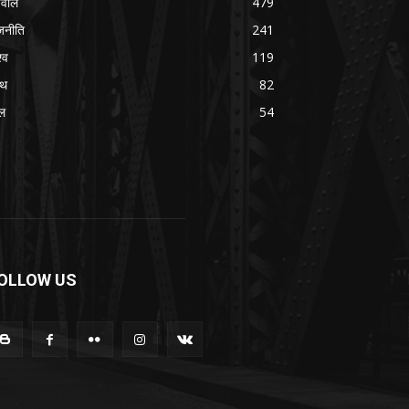
वाल
479
जनीति
241
्व
119
्थ
82
ल
54
OLLOW US