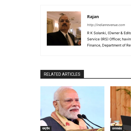
Rajan
http://indianrevenue.com
R K Solanki, (Owner & Edi
Service (IRS) Officer, havi
Finance, Department of R
RELATED ARTICLES
राष्ट्रीय
उत्तराखंड