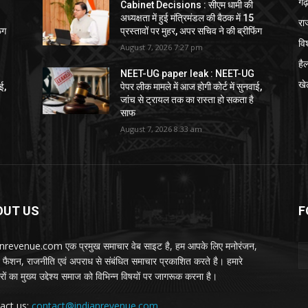
गढ़
Cabinet Decisions : सीएम धामी की
अध्यक्षता में हुई मंत्रिमंडल की बैठक में 15
रा
ंग
प्रस्तावों पर मुहर, अपर सचिव ने की ब्रीफिंग
विश
August 7, 2026 7:27 pm
हैल
NEET-UG paper leak : NEET-UG
खे
ई,
पेपर लीक मामले में आज होगी कोर्ट में सुनवाई,
जांच से ट्रायल तक का रास्ता हो सकता है
साफ
August 7, 2026 8:33 am
OUT US
F
nrevenue.com एक प्रमुख समाचार वेब साइट है, हम आपके लिए मनोरंजन,
, फैशन, राजनीति एवं अपराध से संबंधित समाचार प्रकाशित करते है। हमारे
ों का मुख्य उद्देश्य समाज को विभिन्न विषयों पर जागरूक करना है।
act us:
contact@indianrevenue.com