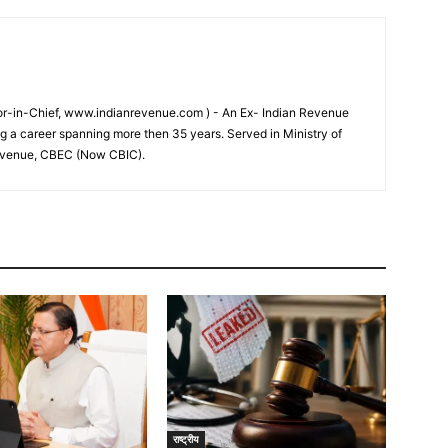
tor-in-Chief, www.indianrevenue.com ) - An Ex- Indian Revenue
ng a career spanning more then 35 years. Served in Ministry of
evenue, CBEC (Now CBIC).
राष्ट्रीय