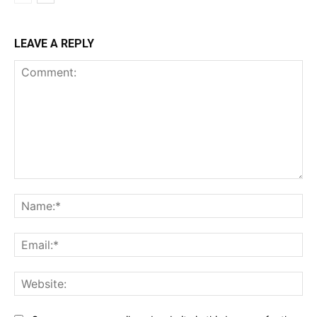
LEAVE A REPLY
Comment:
Na
Ema
Web