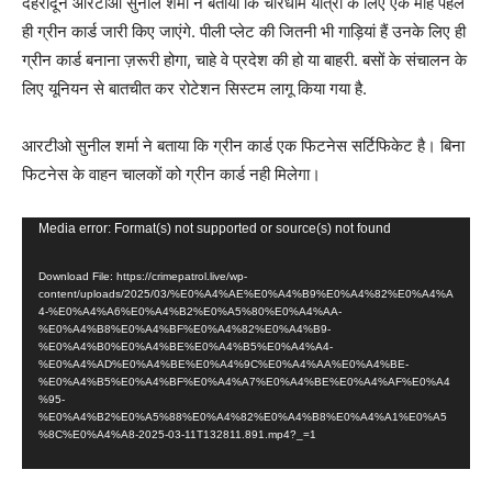
देहरादून आरटीओ सुनील शर्मा ने बताया कि चारधाम यात्रा के लिए एक माह पहले
ही ग्रीन कार्ड जारी किए जाएंगे. पीली प्लेट की जितनी भी गाड़ियां हैं उनके लिए ही
ग्रीन कार्ड बनाना ज़रूरी होगा, चाहे वे प्रदेश की हो या बाहरी. बसों के संचालन के
लिए यूनियन से बातचीत कर रोटेशन सिस्टम लागू किया गया है.
आरटीओ सुनील शर्मा ने बताया कि ग्रीन कार्ड एक फिटनेस सर्टिफिकेट है। बिना
फिटनेस के वाहन चालकों को ग्रीन कार्ड नही मिलेगा।
V
Media error: Format(s) not supported or source(s) not found
i
Download File: https://crimepatrol.live/wp-
d
content/uploads/2025/03/%E0%A4%AE%E0%A4%B9%E0%A4%82%E0%A4%A
e
4-%E0%A4%A6%E0%A4%B2%E0%A5%80%E0%A4%AA-
%E0%A4%B8%E0%A4%BF%E0%A4%82%E0%A4%B9-
o
%E0%A4%B0%E0%A4%BE%E0%A4%B5%E0%A4%A4-
%E0%A4%AD%E0%A4%BE%E0%A4%9C%E0%A4%AA%E0%A4%BE-
P
%E0%A4%B5%E0%A4%BF%E0%A4%A7%E0%A4%BE%E0%A4%AF%E0%A4
l
%95-
%E0%A4%B2%E0%A5%88%E0%A4%82%E0%A4%B8%E0%A4%A1%E0%A5
a
%8C%E0%A4%A8-2025-03-11T132811.891.mp4?_=1
y
e