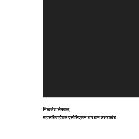
e
o
P
l
a
y
e
r
निखलेश सेमवाल,
महासचिव होटल एसोसिएशन चारधाम उत्तराखंड