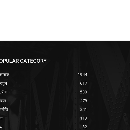
OPULAR CATEGORY
्तराखंड
1944
हरादून
617
्ट्रीय
580
वाल
479
जनीति
241
्व
119
्थ
82