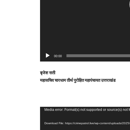
a
y
e
r
00:00
बृजेश सती
महासचिव चारधाम तीर्थ पुरोहित महापंचायत उत्तराखंड
V
Media error: Format(s) not supported or source(s) not 
i
Download File: https://crimepatrol.live/wp-content/uploads/2
d