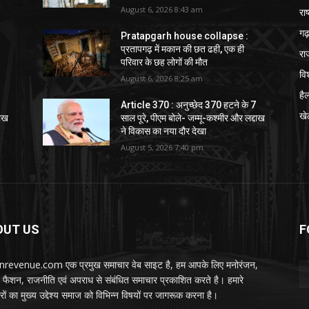
August 6, 2026 8:43 am
राष
गढ़
Pratapgarh house collapse :
प्रतापगढ़ में मकान की छत ढही, एक ही
रा
परिवार के छह लोगों की मौत
विश
August 6, 2026 8:25 am
हैल
Article 370 : अनुच्छेद 370 हटने के 7
खे
दाख
साल पूरे, पीएम बोले- जम्मू-कश्मीर और लद्दाख
ने विकास का नया दौर देखा
August 5, 2026 7:40 pm
OUT US
F
nrevenue.com एक प्रमुख समाचार वेब साइट है, हम आपके लिए मनोरंजन,
, फैशन, राजनीति एवं अपराध से संबंधित समाचार प्रकाशित करते है। हमारे
ों का मुख्य उद्देश्य समाज को विभिन्न विषयों पर जागरूक करना है।