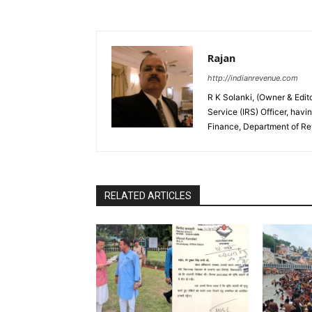
Rajan
http://indianrevenue.com
R K Solanki, (Owner & Edi
Service (IRS) Officer, havi
Finance, Department of R
RELATED ARTICLES