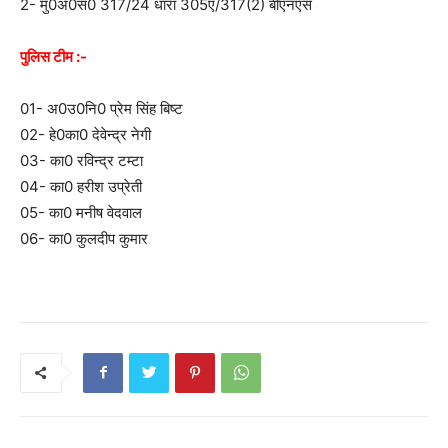
2- मु0अ0स0 317/24 धारा 305ए/317(2) बीएनएस
पुलिस टीम :-
01- अ0उ0नि0 प्रेम सिंह बिष्ट
02- हे0का0 देवेन्द्र नेगी
03- का0 रविन्द्र टम्टा
04- का0 हरीश उप्रेती
05- का0 मनीष वेदवाल
06- का0 कुलदीप कुमार