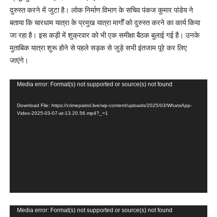
दुरुस्त करने में जुटा है। लोक निर्माण विभाग के सचिव पंकज कुमार पांडेय ने
बताया कि चारधाम यात्रा के प्रमुख यात्रा मार्गों को दुरुस्त करने का कार्य किया
जा रहा है। इस कड़ी में शुक्रवार को भी एक समीक्षा बैठक बुलाई गई है। उनके
मुताबिक यात्रा शुरू होने से पहले सड़क से जुड़े सभी इंतजाम पूरे कर लिए
जाएंगे।
V
Media error: Format(s) not supported or source(s) not found
i
Download File: https://crimepatrol.live/wp-content/uploads/2025/03/WhatsApp-
d
Video-2025-03-07-at-13.20.56.mp4?_=1
e
o
P
l
a
y
e
r
V
Media error: Format(s) not supported or source(s) not found