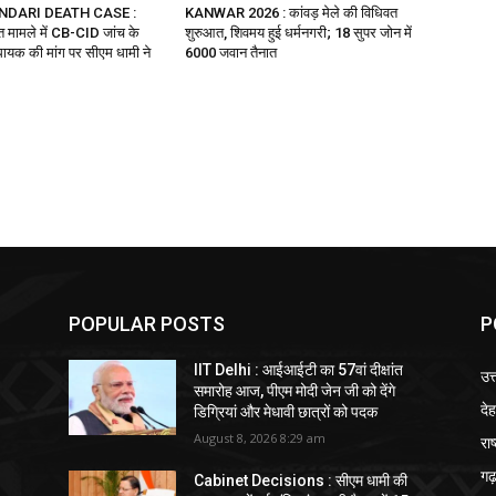
NDARI DEATH CASE :
KANWAR 2026 : कांवड़ मेले की विधिवत
ौत मामले में CB-CID जांच के
शुरुआत, शिवमय हुई धर्मनगरी; 18 सुपर जोन में
ायक की मांग पर सीएम धामी ने
6000 जवान तैनात
POPULAR POSTS
P
IIT Delhi : आईआईटी का 57वां दीक्षांत
उत
समारोह आज, पीएम मोदी जेन जी को देंगे
दे
डिग्रियां और मेधावी छात्रों को पदक
August 8, 2026 8:29 am
राष
गढ़
Cabinet Decisions : सीएम धामी की