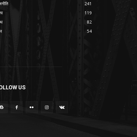
जनीति
241
्व
119
्थ
82
ल
54
OLLOW US