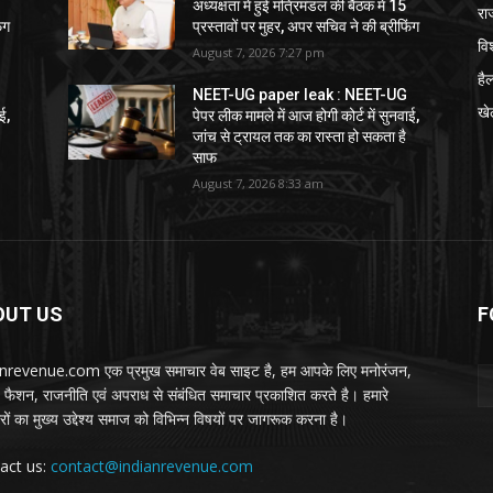
अध्यक्षता में हुई मंत्रिमंडल की बैठक में 15
रा
ंग
प्रस्तावों पर मुहर, अपर सचिव ने की ब्रीफिंग
विश
August 7, 2026 7:27 pm
हैल
NEET-UG paper leak : NEET-UG
खे
ई,
पेपर लीक मामले में आज होगी कोर्ट में सुनवाई,
जांच से ट्रायल तक का रास्ता हो सकता है
साफ
August 7, 2026 8:33 am
OUT US
F
nrevenue.com एक प्रमुख समाचार वेब साइट है, हम आपके लिए मनोरंजन,
, फैशन, राजनीति एवं अपराध से संबंधित समाचार प्रकाशित करते है। हमारे
ों का मुख्य उद्देश्य समाज को विभिन्न विषयों पर जागरूक करना है।
act us:
contact@indianrevenue.com