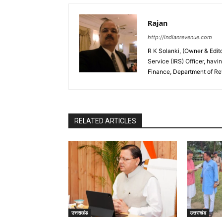
Rajan
http://indianrevenue.com
R K Solanki, (Owner & Edi
Service (IRS) Officer, havi
Finance, Department of R
RELATED ARTICLES
उत्तराखंड
उत्तराखंड