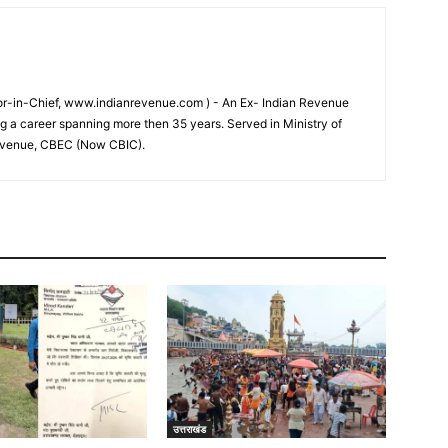
tor-in-Chief, www.indianrevenue.com ) - An Ex- Indian Revenue
ng a career spanning more then 35 years. Served in Ministry of
evenue, CBEC (Now CBIC).
उत्तराखंड