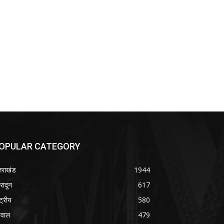
OPULAR CATEGORY
्तराखंड
1944
हरादून
617
्ट्रीय
580
वाल
479