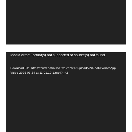
e
o
P
l
a
y
e
V
Media error: Format(s) not supported or source(s) not found
r
i
Download File: https://crimepatrol.live/wp-content/uploads/2025/03/WhatsApp-
d
Video-2025-03-24-at-11.01.10-1.mp4?_=2
e
o
P
l
a
y
e