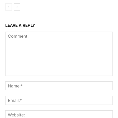
LEAVE A REPLY
Comment:
Na
Ema
Web