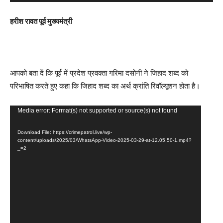
हरीश रावत पूर्व मुख्यमंत्री
आपको बता दें कि पूर्व में प्रदेश प्रवक्ता गरिमा दसोनी ने जिहाद शब्द को
परिभाषित करते हुए कहा कि जिहाद शब्द का अर्थ क्रांति रिवॉल्यूशन होता है।
V
Media error: Format(s) not supported or source(s) not found
i
Download File: https://crimepatrol.live/wp-
d
content/uploads/2025/03/WhatsApp-Video-2025-03-29-at-12.05.50-1.mp4?
e
_=2
o
P
l
a
y