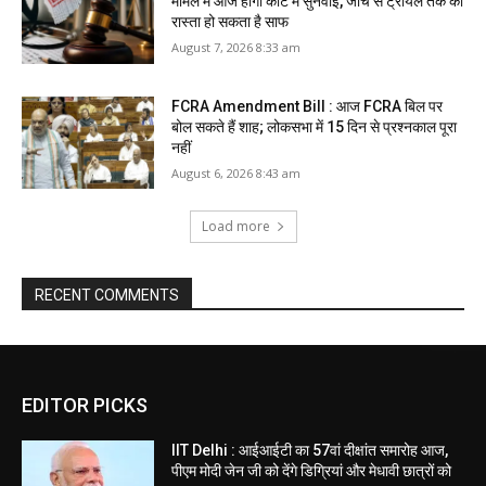
मामले में आज होगी कोर्ट में सुनवाई, जांच से ट्रायल तक का
रास्ता हो सकता है साफ
August 7, 2026 8:33 am
FCRA Amendment Bill : आज FCRA बिल पर
बोल सकते हैं शाह; लोकसभा में 15 दिन से प्रश्नकाल पूरा
नहीं
August 6, 2026 8:43 am
Load more
RECENT COMMENTS
EDITOR PICKS
IIT Delhi : आईआईटी का 57वां दीक्षांत समारोह आज,
पीएम मोदी जेन जी को देंगे डिग्रियां और मेधावी छात्रों को