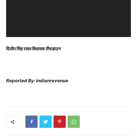
o
P
l
a
y
e
दिलीप सिंह रावत विधायक लैंसडाउन
r
Reported By: indianrevenue