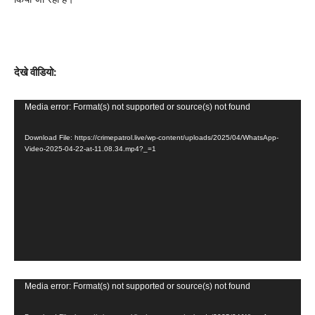
देखे वीडियो:
V
Media error: Format(s) not supported or source(s) not found
i
Download File: https://crimepatrol.live/wp-content/uploads/2025/04/WhatsApp-
d
Video-2025-04-22-at-11.08.34.mp4?_=1
e
o
P
l
a
y
e
V
Media error: Format(s) not supported or source(s) not found
r
i