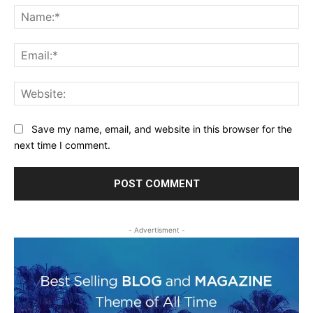
Na
Ema
Web
Save my name, email, and website in this browser for the
next time I comment.
- Advertisment -