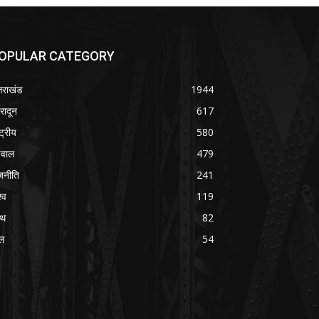
OPULAR CATEGORY
्तराखंड
1944
हरादून
617
्ट्रीय
580
वाल
479
जनीति
241
्व
119
्थ
82
ल
54