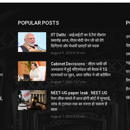
POPULAR POSTS
P
IIT Delhi : आईआईटी का 57वां दीक्षांत
उत
समारोह आज, पीएम मोदी जेन जी को देंगे
दे
डिग्रियां और मेधावी छात्रों को पदक
August 8, 2026 8:29 am
राष
गढ़
Cabinet Decisions : सीएम धामी की
अध्यक्षता में हुई मंत्रिमंडल की बैठक में 15
रा
ंग
प्रस्तावों पर मुहर, अपर सचिव ने की ब्रीफिंग
विश
August 7, 2026 7:27 pm
हैल
NEET-UG paper leak : NEET-UG
खे
ई,
पेपर लीक मामले में आज होगी कोर्ट में सुनवाई,
जांच से ट्रायल तक का रास्ता हो सकता है
साफ
August 7, 2026 8:33 am