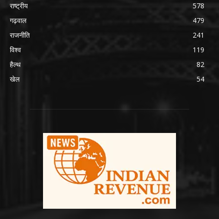
राष्ट्रीय
578
गढ़वाल
479
राजनीति
241
विश्व
119
हैल्थ
82
खेल
54