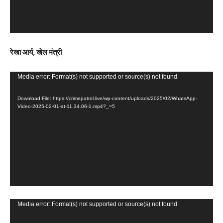
l
a
y
e
रेखा आर्य, खेल मंत्री
r
V
Media error: Format(s) not supported or source(s) not found
i
Download File: https://crimepatrol.live/wp-content/uploads/2025/02/WhatsApp-
d
Video-2025-02-01-at-11.34.06-1.mp4?_=5
e
o
P
l
a
y
e
V
Media error: Format(s) not supported or source(s) not found
r
i