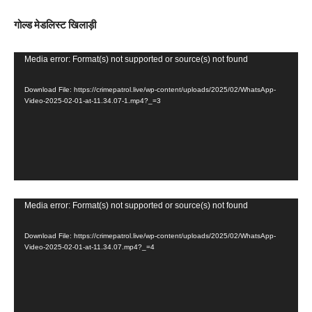
e
गोल्ड मेडलिस्ट खिलाड़ी
r
V
Media error: Format(s) not supported or source(s) not found
i
Download File: https://crimepatrol.live/wp-content/uploads/2025/02/WhatsApp-
d
Video-2025-02-01-at-11.34.07-1.mp4?_=3
e
o
P
l
a
y
V
Media error: Format(s) not supported or source(s) not found
e
i
Download File: https://crimepatrol.live/wp-content/uploads/2025/02/WhatsApp-
r
d
Video-2025-02-01-at-11.34.07.mp4?_=4
e
o
P