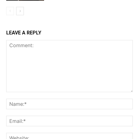
LEAVE A REPLY
Comment:
Na
Ema
Web