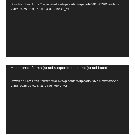
Download File: https://crimepatrol.live/wp-content/uploads/2025/02/WhatsApp-
d
Video-2025-02-01-at-11.34.07-2.mp4?_=1
e
o
P
l
a
y
e
V
Media error: Format(s) not supported or source(s) not found
r
i
Download File: https://crimepatrol.live/wp-content/uploads/2025/02/WhatsApp-
d
Video-2025-02-01-at-11.34.08.mp4?_=2
e
o
P
l
a
y