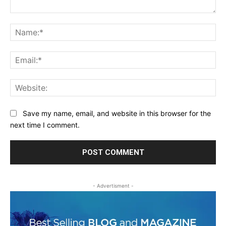
Comment:
Na
Ema
Web
Save my name, email, and website in this browser for the
next time I comment.
- Advertisment -