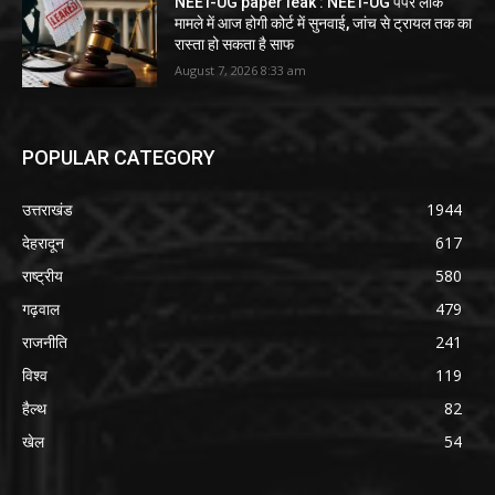
NEET-UG paper leak : NEET-UG पेपर लीक
मामले में आज होगी कोर्ट में सुनवाई, जांच से ट्रायल तक का
रास्ता हो सकता है साफ
August 7, 2026 8:33 am
POPULAR CATEGORY
उत्तराखंड
1944
देहरादून
617
राष्ट्रीय
580
गढ़वाल
479
राजनीति
241
विश्व
119
हैल्थ
82
खेल
54