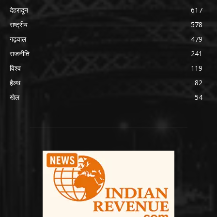
देहरादून
617
राष्ट्रीय
578
गढ़वाल
479
राजनीति
241
विश्व
119
हैल्थ
82
खेल
54