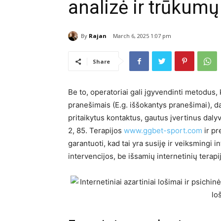
analizė ir trūkum
By
Rajan
March 6, 2025 1:07 pm
Share
Be to, operatoriai gali įgyvendinti metodus,
pranešimais (E.g. iššokantys pranešimai), da
pritaikytus kontaktus, gautus įvertinus dalyv
2, 85. Terapijos
www.ggbet-sport.com
ir pr
garantuoti, kad tai yra susiję ir veiksmingi
intervencijos, be išsamių internetinių terap