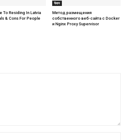
फैशन
 To Residing In Latvia
Метод размещения
ls & Cons For People
собственного веб-сайта с Docker
и Nginx Proxy Supervisor
Name:*