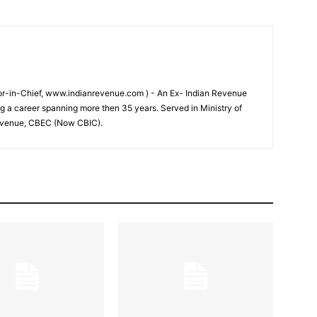
tor-in-Chief, www.indianrevenue.com ) - An Ex- Indian Revenue
ng a career spanning more then 35 years. Served in Ministry of
evenue, CBEC (Now CBIC).