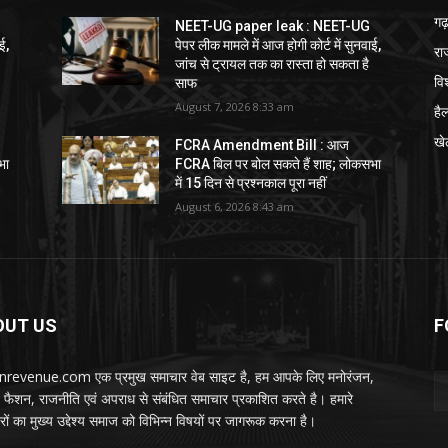
गढ़
NEET-UG paper leak : NEET-UG
ई,
पेपर लीक मामले में आज होगी कोर्ट में सुनवाई,
रा
जांच से ट्रायल तक का रास्ता हो सकता है
विश
साफ
August 7, 2026 8:33 am
हैल
खे
FCRA Amendment Bill : आज
भा
FCRA बिल पर बोल सकते हैं शाह; लोकसभा
में 15 दिन से प्रश्नकाल पूरा नहीं
August 6, 2026 8:43 am
OUT US
F
nrevenue.com एक प्रमुख समाचार वेब साइट है, हम आपके लिए मनोरंजन,
, फैशन, राजनीति एवं अपराध से संबंधित समाचार प्रकाशित करते है। हमारे
ों का मुख्य उद्देश्य समाज को विभिन्न विषयों पर जागरूक करना है।