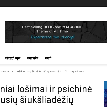
जीएसटी न्यूज़
संपादकीय
संपर्क
nė savijauta: plėšikavusių šiukšliadėžių analizė ir trūkumų lošimų...
iniai lošimai ir psichinė
vusių šiukšliadėžių