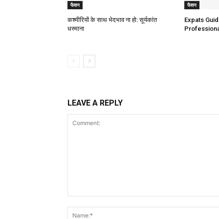
फैशन
फैशन
कश्मीरियों के साथ भेदभाव ना हो: सूर्यकांत
Expats Guide
धस्माना
Professiona
LEAVE A REPLY
Comment: