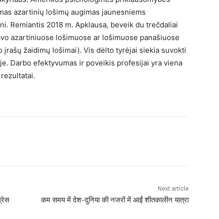
amas azartinių lošimų augimas jaunesniems
i. Remiantis 2018 m. Apklausa, beveik du trečdaliai
yvavo azartiniuose lošimuose ar lošimuose panašiuose
įrašų žaidimų lošimai). Vis dėlto tyrėjai siekia suvokti
e. Darbo efektyvumas ir poveikis profesijai yra viena
rezultatai.
Next article
्रेस
कम समय में देश-दुनिया की नजरों में आईं शीतकालीन यात्रा