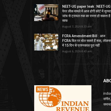
NEET-UG paper leak : NEET-UG
पेपर लीक मामले में आज होगी कोर्ट में सुनवा
जांच से ट्रायल तक का रास्ता हो सकता है
साफ
August 7, 2026 8:33 am
FCRA Amendment Bill : आज
FCRA बिल पर बोल सकते हैं शाह; लोकस
में 15 दिन से प्रश्नकाल पूरा नहीं
August 6, 2026 8:43 am
AB
india
संगीत
समाचार