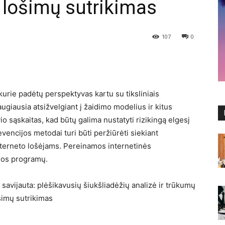
ų lošimų sutrikimas
107
0
 kurie padėtų perspektyvas kartu su tiksliniais
ugiausia atsižvelgiant į žaidimo modelius ir kitus
io sąskaitas, kad būtų galima nustatyti rizikingą elgesį
evencijos metodai turi būti peržiūrėti siekiant
 interneto lošėjams. Pereinamos internetinės
ijos programų.