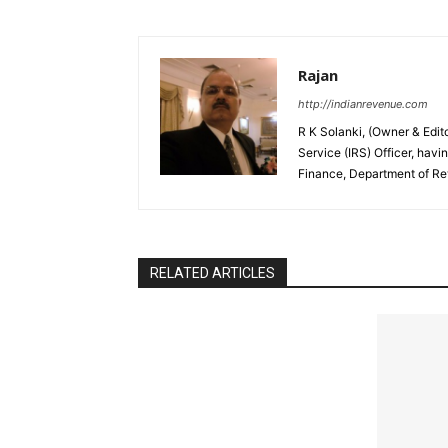
Rajan
http://indianrevenue.com
R K Solanki, (Owner & Edi
Service (IRS) Officer, havi
Finance, Department of R
RELATED ARTICLES