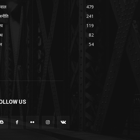
वाल
479
जनीति
241
्व
119
्थ
82
ल
54
OLLOW US