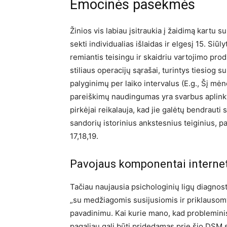
Emocinės pasekmės
Žinios vis labiau įsitraukia į žaidimą kartu s
sekti individualias išlaidas ir elgesį 15. Siū
remiantis teisingu ir skaidriu vartojimo prod
stiliaus operacijų sąrašai, turintys tiesiog 
palyginimų per laiko intervalus (E.g., Šį m
pareiškimų naudingumas yra svarbus aplinkyb
pirkėjai reikalauja, kad jie galėtų bendrauti
sandorių istorinius ankstesnius teiginius, pa
17,18,19.
Pavojaus komponentai interne
Tačiau naujausia psichologinių ligų diagnost
„su medžiagomis susijusiomis ir priklausom
pavadinimu. Kai kurie mano, kad probleminis
pagaliau gali būti pridedamas prie šio DSM