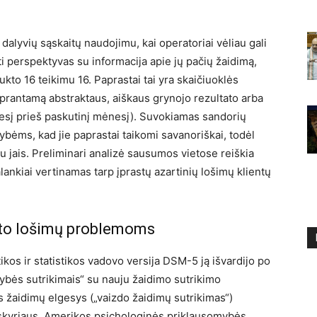
u dalyvių sąskaitų naudojimu, kai operatoriai vėliau gali
lyti perspektyvas su informacija apie jų pačių žaidimą,
ukto 16 teikimu 16. Paprastai tai yra skaičiuoklės
suprantamą abstraktaus, aiškaus grynojo rezultato arba
ėnesį prieš paskutinį mėnesį). Suvokiamas sandorių
ėms, kad jie paprastai taikomi savanoriškai, todėl
 su jais. Preliminari analizė sausumos vietose reiškia
lankiai vertinamas tarp įprastų azartinių lošimų klientų
to lošimų problemoms
ikos ir statistikos vadovo versija DSM-5 ją išvardijo po
ybės sutrikimais“ su nauju žaidimo sutrikimo
 žaidimų elgesys („vaizdo žaidimų sutrikimas“)
 skyriaus. Amerikos psichologinės priklausomybės