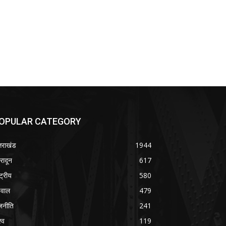
OPULAR CATEGORY
्तराखंड
1944
हरादून
617
्ट्रीय
580
वाल
479
जनीति
241
्व
119