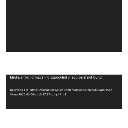
V
Media error: Format(s) not supported or source(s) not found
i
Download File: https://crimepatrol.live/wp-content/uploads/2025/03/WhatsApp-
d
Video-2025-03-06-at-10.37.37-1.mp4?_=2
e
o
P
l