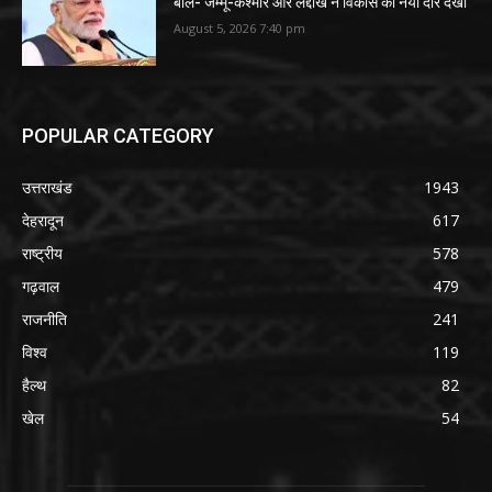
बोले- जम्मू-कश्मीर और लद्दाख ने विकास का नया दौर देखा
August 5, 2026 7:40 pm
POPULAR CATEGORY
उत्तराखंड
1943
देहरादून
617
राष्ट्रीय
578
गढ़वाल
479
राजनीति
241
विश्व
119
हैल्थ
82
खेल
54